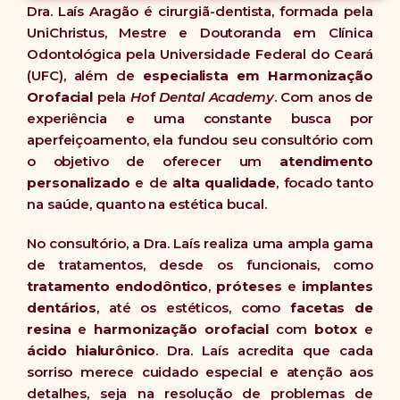
Dra. Laís Aragão é cirurgiã-dentista, formada pela
UniChristus, Mestre e Doutoranda em Clínica
Odontológica pela Universidade Federal do Ceará
(UFC), além de
especialista em Harmonização
Orofacial
pela
Ho
f
Dental Academy
. Com anos de
experiência e uma constante busca por
aperfeiçoamento, ela fundou seu consultório com
o objetivo de oferecer um
atendimento
personalizado
e de
alta qualidade
, focado tanto
na saúde, quanto na estética bucal.
No consultório, a Dra. Laís realiza uma ampla gama
de tratamentos, desde os funcionais, como
tratamento endodôntico
,
próteses
e
implantes
dentários
, até os estéticos, como
facetas de
resina
e
harmonização orofacial
com
botox
e
ácido hialurônico
. Dra. Laís acredita que cada
sorriso merece cuidado especial e atenção aos
detalhes, seja na resolução de problemas de